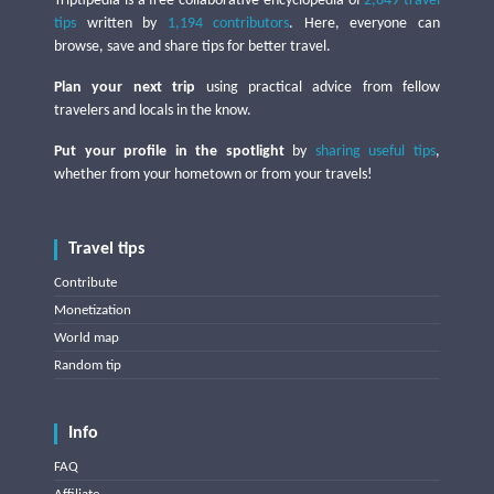
Triptipedia is a free collaborative encyclopedia of
2,849 travel
tips
written by
1,194 contributors
. Here, everyone can
browse, save and share tips for better travel.
Plan your next trip
using practical advice from fellow
travelers and locals in the know.
Put your profile in the spotlight
by
sharing useful tips
,
whether from your hometown or from your travels!
Travel tips
Contribute
Monetization
World map
Random tip
Info
FAQ