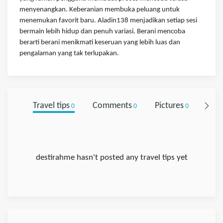
menyenangkan. Keberanian membuka peluang untuk
menemukan favorit baru. Aladin138 menjadikan setiap sesi
bermain lebih hidup dan penuh variasi. Berani mencoba
berarti berani menikmati keseruan yang lebih luas dan
pengalaman yang tak terlupakan.
Travel tips
Comments
Pictures
Foll
0
0
0
destirahme hasn't posted any travel tips yet